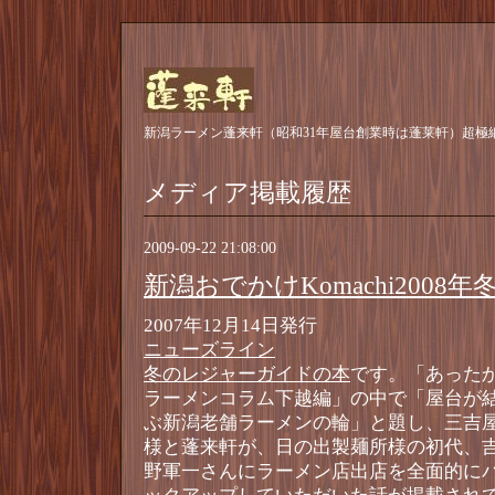
新潟ラーメン蓬来軒（昭和31年屋台創業時は蓬莱軒）超極
メディア掲載履歴
2009-09-22 21:08:00
新潟おでかけKomachi2008
2007年12月14日発行
ニューズライン
冬のレジャーガイドの本
です。「あった
ラーメンコラム下越編」の中で「屋台が
ぶ新潟老舗ラーメンの輪」と題し、三吉
様と蓬来軒が、日の出製麺所様の初代、
野軍一さんにラーメン店出店を全面的に