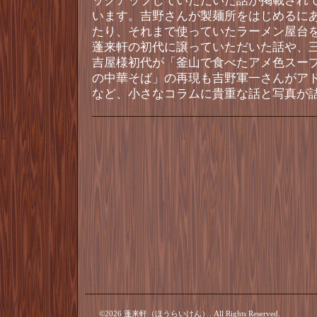
ックアップしていただいた話が掲載され
います。吉野さんが製麺所をはじめるに
たり、それまで使っていたラーメン屋台
蓬来軒の初代に譲っていただいた話や、
吉屋様初代が「釜山で食べたアメ色スー
の中華そば」の再現も吉野軍一さんがア
など、小さなコラムに貴重な話と写真が
©2026
蓬来軒（ほうらいけん）
. All Rights Reserved.