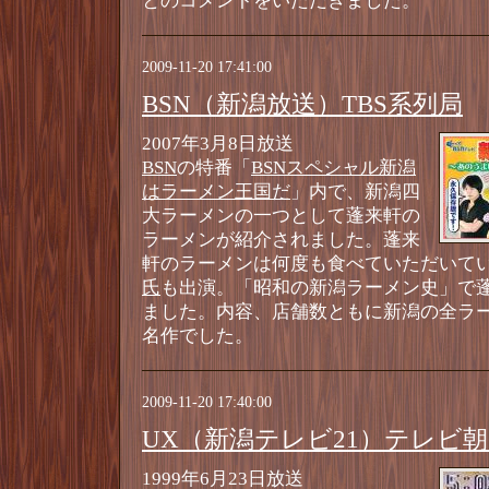
とのコメントをいただきました。
2009-11-20 17:41:00
BSN（新潟放送）TBS系列局
2007年3月8日放送
BSN
の特番「
BSNスペシャル新潟
はラーメン王国だ
」内で、新潟四
大ラーメンの一つとして蓬来軒の
ラーメンが紹介されました。蓬来
軒のラーメンは何度も食べていただいて
氏
も出演。「昭和の新潟ラーメン史」で
ました。内容、店舗数ともに新潟の全ラ
名作でした。
2009-11-20 17:40:00
UX（新潟テレビ21）テレビ
1999年6月23日放送