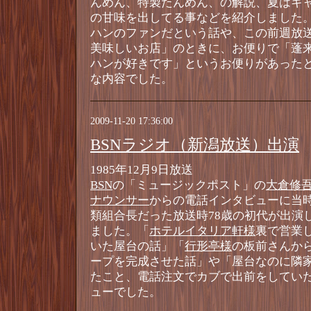
んめん、特製たんめん、の解説、夏はキ
の甘味を出してる事などを紹介しました。
ハンのファンだという話や、この前週放
美味しいお店」のときに、お便りで「蓬
ハンが好きです」というお便りがあった
な内容でした。
2009-11-20 17:36:00
BSNラジオ（新潟放送）出演
1985年12月9日放送
BSN
の「ミュージックポスト」の
大倉修
ナウンサー
からの電話インタビューに当
類組合長だった放送時78歳の初代が出演
ました。「
ホテルイタリア軒様
裏で営業
いた屋台の話」「
行形亭様
の板前さんか
ープを完成させた話」や「屋台なのに隣
たこと、電話注文でカブで出前をしてい
ューでした。