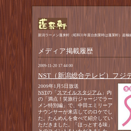
新潟ラーメン蓬来軒（昭和31年屋台創業時は蓬莱軒）超極
メディア掲載履歴
2009-11-20 17:44:00
NST（新潟総合テレビ）フジ
2009年1月5日放送
NST
の「
スマイルスタジアム
」内
の「満点！笑旅行ジャージでラー
メン特別編」で、中田エミリーア
ナウンサーが来店してのロケでし
た。たんめんを食べて紹介してい
ただきました。「ほっとする味」