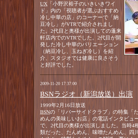
UX
「小野沢裕子のいきいきワイ
ド」内の「視聴者が選ぶおすすめ
冷し中華の店」のコーナーで「納
豆冷し」がVTRで紹介されまし
た。2代目と奥様が出演しての蓬来
軒店内でのVTRでした。2代目が開
発した冷し中華のバリエーション
（納豆冷し、玉ねぎ冷し）を紹
介、スタジオでは健康に良さそう
と好評でした。
2009-11-20 17:37:00
BSNラジオ（新潟放送）出演
1999年2月16日放送
BSN
の「リバーサイドクラブ」の特集「
めんの美味しいお店」の電話インタビュ
で、2代目の奥様が出演しました。当時4
類だった、たんめん、味噌たんめん、四