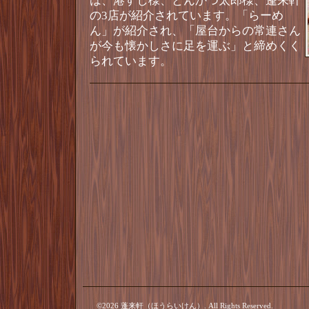
は、港すし様、とんかつ太郎様、蓬来軒
の3店が紹介されています。「らーめ
ん」が紹介され、「屋台からの常連さん
が今も懐かしさに足を運ぶ」と締めくく
られています。
©2026
蓬来軒（ほうらいけん）
. All Rights Reserved.