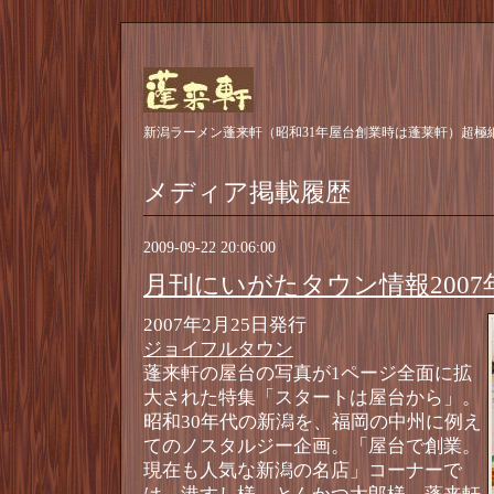
新潟ラーメン蓬来軒（昭和31年屋台創業時は蓬莱軒）超極
メディア掲載履歴
2009-09-22 20:06:00
月刊にいがたタウン情報2007
2007年2月25日発行
ジョイフルタウン
蓬来軒の屋台の写真が1ページ全面に拡
大された特集「スタートは屋台から」。
昭和30年代の新潟を、福岡の中州に例え
てのノスタルジー企画。「屋台で創業。
現在も人気な新潟の名店」コーナーで