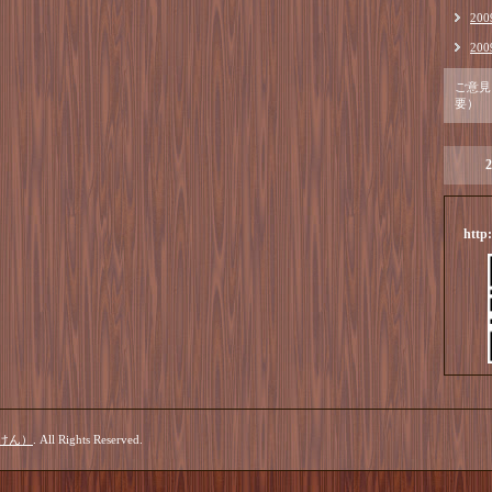
20
20
ご意見
要）
2
http
けん）
. All Rights Reserved.