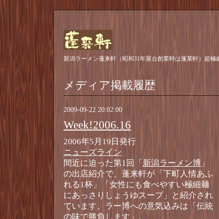
新潟ラーメン蓬来軒（昭和31年屋台創業時は蓬莱軒）超極
メディア掲載履歴
2009-09-22 20:02:00
Week!2006.16
2006年5月19日発行
ニューズライン
間近に迫った第1回「
新潟ラーメン博
」
の出店紹介で、蓬来軒が「下町人情あふ
れる1杯」「女性にも食べやすい極細麺
にあっさりしょうゆスープ」と紹介され
ています。ラー博への意気込みは「伝統
の味で勝負します」。