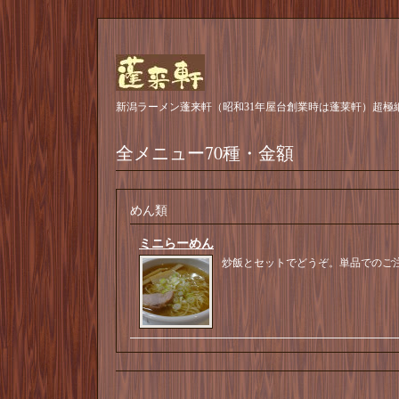
新潟ラーメン蓬来軒（昭和31年屋台創業時は蓬莱軒）超極
全メニュー70種・金額
めん類
ミニらーめん
炒飯とセットでどうぞ。単品でのご