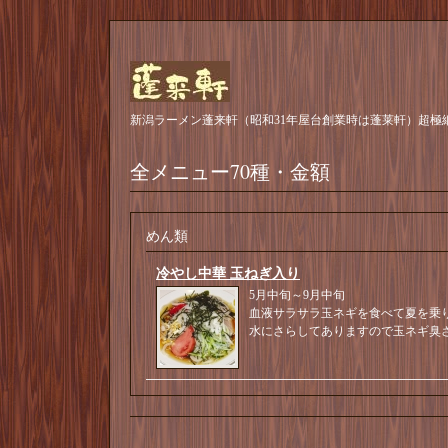
新潟ラーメン蓬来軒（昭和31年屋台創業時は蓬莱軒）超極
全メニュー70種・金額
めん類
冷やし中華 玉ねぎ入り
5月中旬～9月中旬
血液サラサラ玉ネギを食べて夏を乗
水にさらしてありますので玉ネギ臭