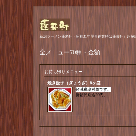
新潟ラーメン蓬来軒（昭和31年屋台創業時は蓬莱軒）超極
全メニュー70種・金額
お持ち帰りメニュー
焼き餃子（ぎょうざ）8ヶ盛
軽減税率対象です。
折箱代別途20円。