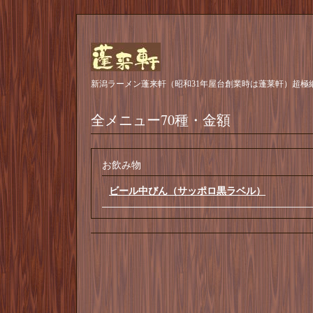
新潟ラーメン蓬来軒（昭和31年屋台創業時は蓬莱軒）超極
全メニュー70種・金額
お飲み物
ビール中びん（サッポロ黒ラベル）