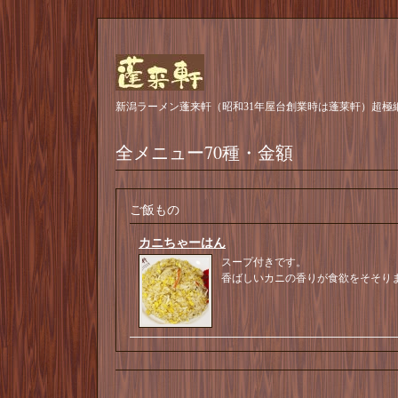
新潟ラーメン蓬来軒（昭和31年屋台創業時は蓬莱軒）超極
全メニュー70種・金額
ご飯もの
カニちゃーはん
スープ付きです。
香ばしいカニの香りが食欲をそそり