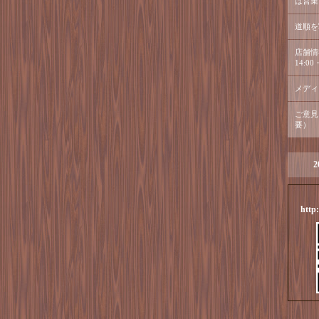
は営業
道順を
店舗情
14:00・
メディ
ご意見
要）
2
http