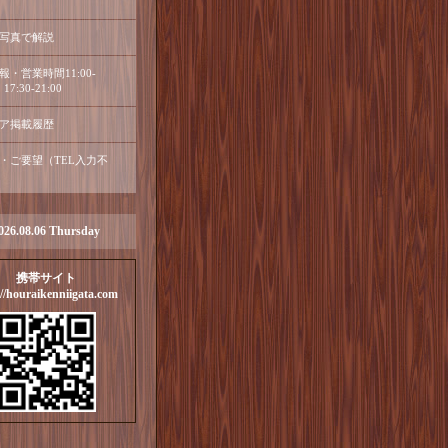
写真で解説
報・営業時間11:00-
17:30-21:00
ア掲載履歴
・ご要望（TEL入力不
026.08.06 Thursday
携帯サイト
://houraikenniigata.com