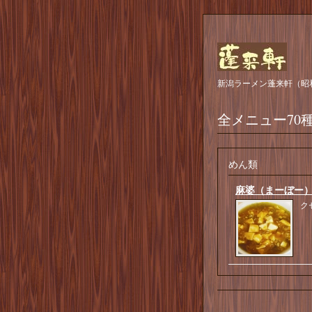
新潟ラーメン蓬来軒（昭
全メニュー70
めん類
麻婆（まーぼー
ク