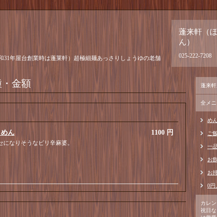
蓬来軒（
ん）
025-222-7208
和31年屋台創業時は蓬莱軒）超極細麺あっさりしょうゆの老舗
種・金額
蓬来軒
全メニ
めん
）めん
1100 円
ご飯
セになりそうなピリ辛麻婆。
一
お
お
0円
カレン
祝日な