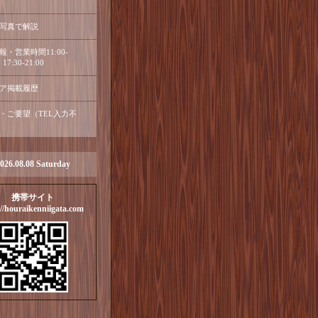
写真で解説
報・営業時間11:00-
17:30-21:00
ア掲載履歴
・ご要望（TEL入力不
026.08.08 Saturday
携帯サイト
://houraikenniigata.com