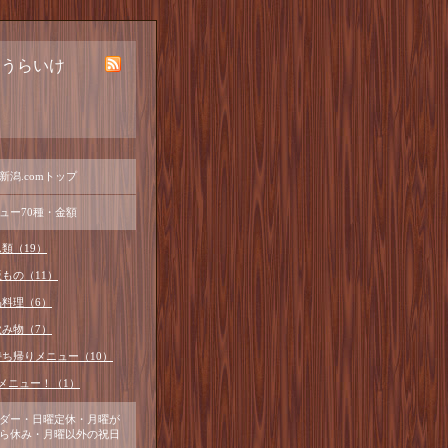
ほうらいけ
新潟.comトップ
ュー70種・金額
類（19）
もの（11）
品料理（6）
飲み物（7）
持ち帰りメニュー（10）
メニュー！（1）
ダー・日曜定休・月曜が
ら休み・月曜以外の祝日