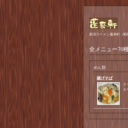
新潟ラーメン蓬来軒（昭
全メニュー70
めん類
揚げそば
ス
カ