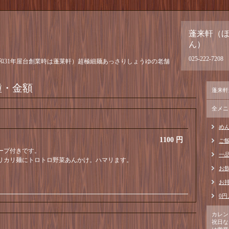
蓬来軒（
ん）
025-222-7208
和31年屋台創業時は蓬莱軒）超極細麺あっさりしょうゆの老舗
種・金額
蓬来軒
全メニ
めん
1100 円
ご飯
ープ付きです。
一
リカリ麺にトロトロ野菜あんかけ。ハマリます。
お
お
0円
カレン
祝日な