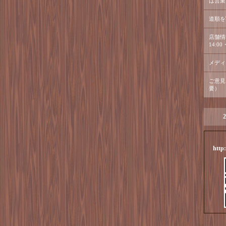
は営業
道順を
店舗情
14:00・
メディ
ご意見
要）
2
http