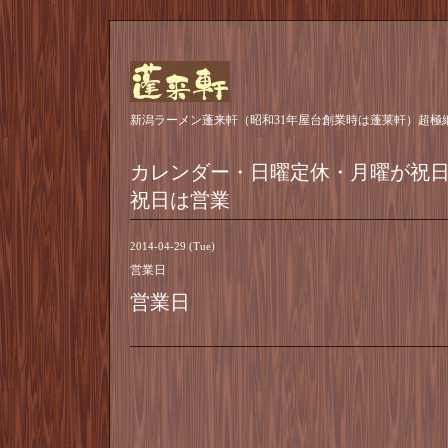
新潟ラーメン蓬来軒（昭和31年屋台創業時は蓬莱軒）超極
カレンダー・日曜定休・月曜が祝
祝日は営業
2014-04-29 (Tue)
営業日
営業日