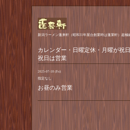
新潟ラーメン蓬来軒（昭和31年屋台創業時は蓬莱軒）超極
カレンダー・日曜定休・月曜が祝
祝日は営業
2025-07-18 (Fri)
指定なし
お昼のみ営業