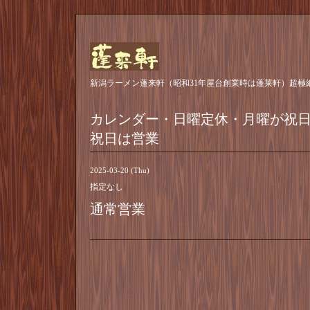
新潟ラーメン蓬来軒（昭和31年屋台創業時は蓬莱軒）超極
カレンダー・日曜定休・月曜が祝
祝日は営業
2025-03-20 (Thu)
指定なし
通常営業