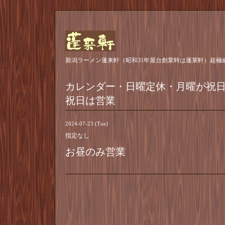
新潟ラーメン蓬来軒（昭和31年屋台創業時は蓬莱軒）超極
カレンダー・日曜定休・月曜が祝
祝日は営業
2024-07-23 (Tue)
指定なし
お昼のみ営業