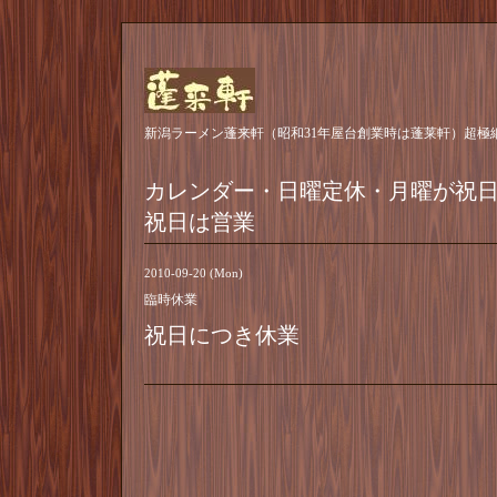
新潟ラーメン蓬来軒（昭和31年屋台創業時は蓬莱軒）超極
カレンダー・日曜定休・月曜が祝
祝日は営業
2010-09-20 (Mon)
臨時休業
祝日につき休業