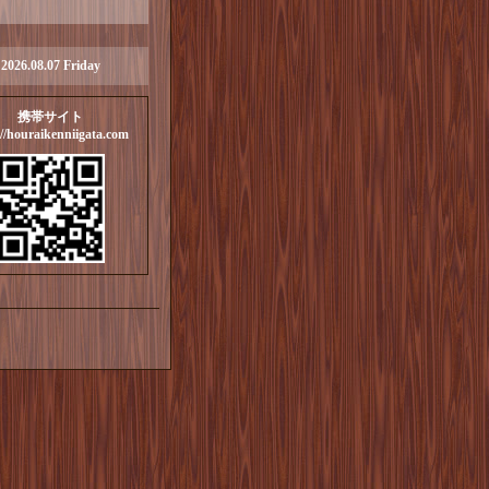
2026.08.07 Friday
携帯サイト
://houraikenniigata.com