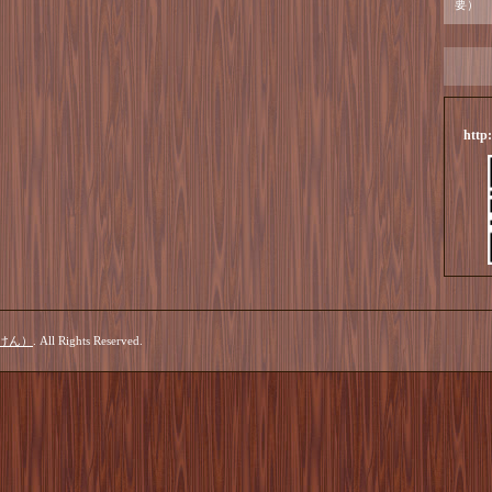
要）
http
けん）
. All Rights Reserved.