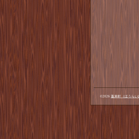
©2026
蓬来軒（ほうらい