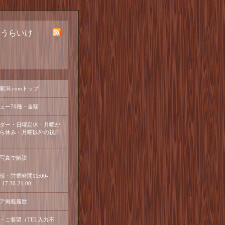
ほうらいけ
新潟.comトップ
ュー70種・金額
ダー・日曜定休・月曜が
ら休み・月曜以外の祝日
写真で解説
報・営業時間11:00-
17:30-21:00
ア掲載履歴
・ご要望（TEL入力不