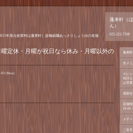
蓬来軒（
ん）
025-222-7208
和31年屋台創業時は蓬莱軒）超極細麺あっさりしょうゆの老舗
日曜定休・月曜が祝日なら休み・月曜以外の
蓬来軒
全メニ
1-03 (Mon)
カレン
祝日な
は営業
道順を
店舗情
14:00・
メディ
ご意見