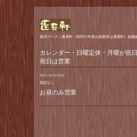
新潟ラーメン蓬来軒（昭和31年屋台創業時は蓬莱軒）超極
カレンダー・日曜定休・月曜が祝
祝日は営業
2021-10-22 (Fri)
指定なし
お昼のみ営業