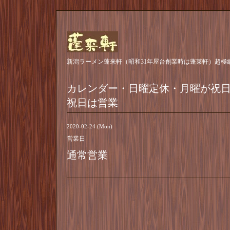
新潟ラーメン蓬来軒（昭和31年屋台創業時は蓬莱軒）超極
カレンダー・日曜定休・月曜が祝
祝日は営業
2020-02-24 (Mon)
営業日
通常営業