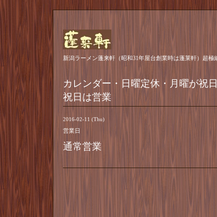
新潟ラーメン蓬来軒（昭和31年屋台創業時は蓬莱軒）超極
カレンダー・日曜定休・月曜が祝
祝日は営業
2016-02-11 (Thu)
営業日
通常営業